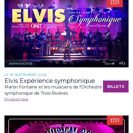
AMPHITHÉÂTRE
LE 18 SEPTEMBRE 2026
Elvis Expérience symphonique
BILLETS
Martin Fontaine et les musiciens de l'Orchestre
symphonique de Trois-Rivières
En savoir plus