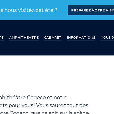
s nous visitez cet été ?
PRÉPAREZ VOTRE VISIT
TS
AMPHITHÉÂTRE
CABARET
INFORMATIONS
NOUS 
Amphithéâtre Cogeco et notre
ets pour vous! Vous saurez tout des
tre Cogeco, que ce soit sur la scène