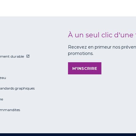
À un seul clic d'une 
Recevez en primeur nos prévente
promotions.
ment durable
M'INSCRIRE
eau
tandards graphiques
re
ommandites