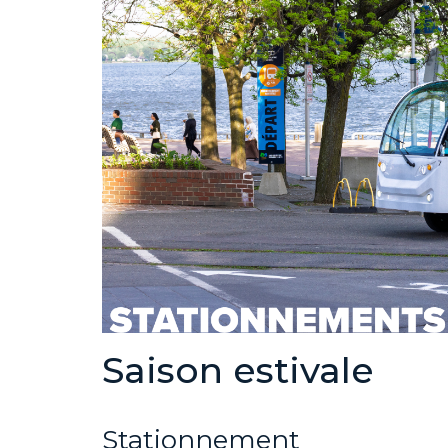
S
aison
estivale
Stationnement