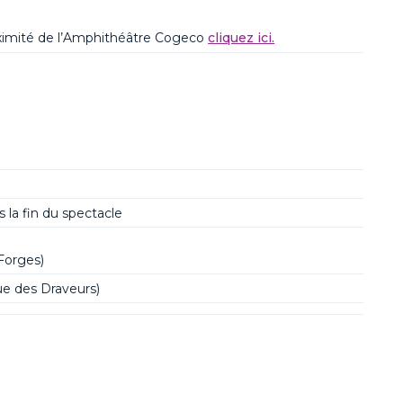
oximité de l’Amphithéâtre
Cogeco
cliqu
ez ici.
 la fin du spectacle
 Forges)
e des Draveurs)