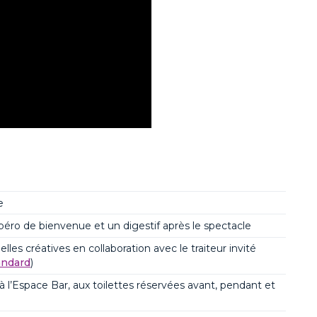
e
péro
de bienvenue
et un digestif après le spectacle
lles créatives en collaboration avec le traiteur invité
andard
)
 à l’
Espace
B
ar
,
aux
toilettes réservé
e
s avant, pendant et