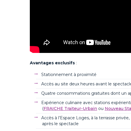
Avantages exclusifs
:
Stationnement à proximité
Accès au site
deux heures avant le spectacl
Quatre
consommations gratuites
dont un
a
Expérience culinaire avec stations expérientie
(
FRAICHE Traiteur-Urbain
ou
Nouveau St
Accès à l’Espace Loges
,
à
la terrasse privée
,
après le spectacle