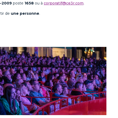
8-2009
poste
1658
ou à
corporatif@ce3r.com
.
tir de
une
personne
.