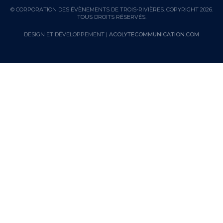
© CORPORATION DES ÉVÈNEMENTS DE TROIS-RIVIÈRES. COPYRIGHT 2026.
TOUS DROITS RÉSERVÉS.
DESIGN ET DÉVELOPPEMENT |
ACOLYTECOMMUNICATION.COM