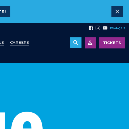
E !
FRANÇAIS
US
CAREERS
TICKETS