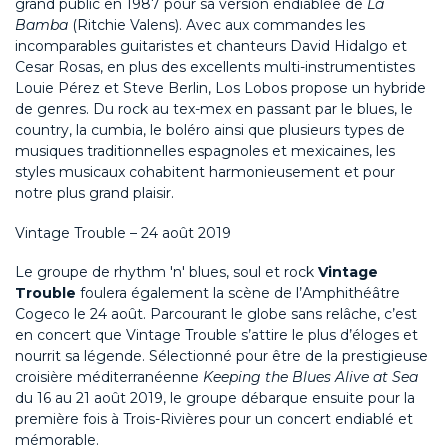
grand public en 1987 pour sa version endiablée de
La
Bamba
(Ritchie Valens). Avec aux commandes les
incomparables guitaristes et chanteurs David Hidalgo et
Cesar Rosas, en plus des excellents multi-instrumentistes
Louie Pérez et Steve Berlin, Los Lobos propose un hybride
de genres. Du rock au tex-mex en passant par le blues, le
country, la cumbia, le boléro ainsi que plusieurs types de
musiques traditionnelles espagnoles et mexicaines, les
styles musicaux cohabitent harmonieusement et pour
notre plus grand plaisir.
Vintage Trouble – 24 août 2019
Le groupe de rhythm 'n' blues, soul et rock
Vintage
Trouble
foulera également la scène de l’Amphithéâtre
Cogeco le 24 août. Parcourant le globe sans relâche, c’est
en concert que Vintage Trouble s’attire le plus d’éloges et
nourrit sa légende. Sélectionné pour être de la prestigieuse
croisière méditerranéenne
Keeping the Blues Alive at Sea
du 16 au 21 août 2019, le groupe débarque ensuite pour la
première fois à Trois-Rivières pour un concert endiablé et
mémorable.