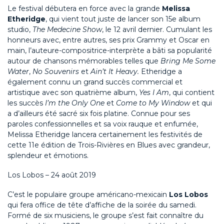
Le festival débutera en force avec la grande
Melissa
Etheridge
, qui vient tout juste de lancer son 15e album
studio,
The Medecine Show
, le 12 avril dernier. Cumulant les
honneurs avec, entre autres, ses prix Grammy et Oscar en
main, l’auteure-compositrice-interprète a bâti sa popularité
autour de chansons mémorables telles que
Bring Me Some
Water
,
No Souvenirs
et
Ain’t It Heavy.
Etheridge a
également connu un grand succès commercial et
artistique avec son quatrième album,
Yes I Am
, qui contient
les succès
I’m the Only One
et
Come to My Window
et qui
a d’ailleurs été sacré six fois platine. Connue pour ses
paroles confessionnelles et sa voix rauque et enfumée,
Melissa Etheridge lancera certainement les festivités de
cette 11e édition de Trois-Rivières en Blues avec grandeur,
splendeur et émotions.
Los Lobos – 24 août 2019
C’est le populaire groupe américano-mexicain
Los Lobos
qui fera office de tête d’affiche de la soirée du samedi.
Formé de six musiciens, le groupe s’est fait connaître du