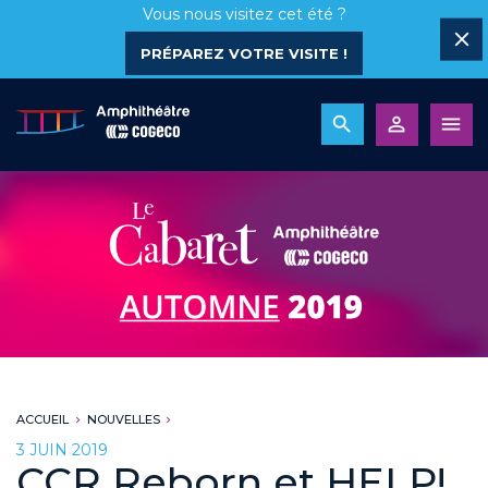
Vous nous visitez cet été ?
PRÉPAREZ VOTRE VISITE !
ACCUEIL
NOUVELLES
3 JUIN 2019
CCR Reborn et HELP!