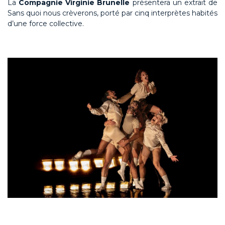
La
Compagnie Virginie Brunelle
présentera un extrait de
Sans quoi nous crèverons, porté par cinq interprètes habités
d’une force collective.