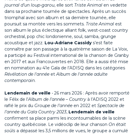
journal d’un loup-garou
, elle sort
Triste Animal
en vedette
dans sa prochaine tournée de spectacles. Après un succès
triomphal avec son album et sa dernière tournée, elle
poursuit sa montée vers les sommets.
Triste Animal
est
son album le plus éclectique alliant folk, west-coast country
orchestral, pop chic londonienne, soul, samba, grunge
acoustique et jazz.
Lou-Adriane Cassidy
s’est faite
connaître par son passage à la quatrième saison de La Voix,
a participé au Festival international de la chanson de Granby
en 2017 et aux Francouvertes en 2018. Elle a aussi été mise
en nomination au 41e Gala de l’ADISQ dans les catégories
Révélation de l'année
et
Album de l'année adulte
contemporain
.
Lendemain de veille
• 26 mars 2026 : Après avoir remporté
le Félix de l’
Album de l’année – Country
à l’ADISQ 2022 et
raflé le prix du
Groupe de l’année
en 2022 et
Spectacle de
l’année du Gala Country 2023
,
Lendemain de veille
confirment sa place parmi les incontournables de la scène
country québécoise. Le vidéoclip de leur chanson
On était
soûls
a dépassé les 3,5 millions de vues, le groupe a cumulé