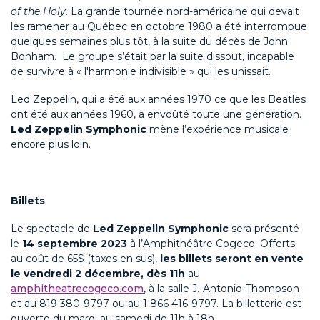
of the Holy
. La grande tournée nord-américaine qui devait
les ramener au Québec en octobre 1980 a été interrompue
quelques semaines plus tôt, à la suite du décès de John
Bonham. Le groupe s’était par la suite dissout, incapable
de survivre à « l'harmonie indivisible » qui les unissait.
Led Zeppelin, qui a été aux années 1970 ce que les Beatles
ont été aux années 1960, a envoûté toute une génération.
Led Zeppelin Symphonic
mène l’expérience musicale
encore plus loin.
Billets
Le spectacle de
Led Zeppelin Symphonic
sera présenté
le
14 septembre 2023
à l’Amphithéâtre Cogeco. Offerts
au coût de 65$ (taxes en sus),
les billets seront en vente
le vendredi 2 décembre, dès 11h
au
amphitheatrecogeco.com
, à la salle J.-Antonio-Thompson
et au 819 380-9797 ou au 1 866 416-9797. La billetterie est
ouverte du mardi au samedi de 11h à 18h.