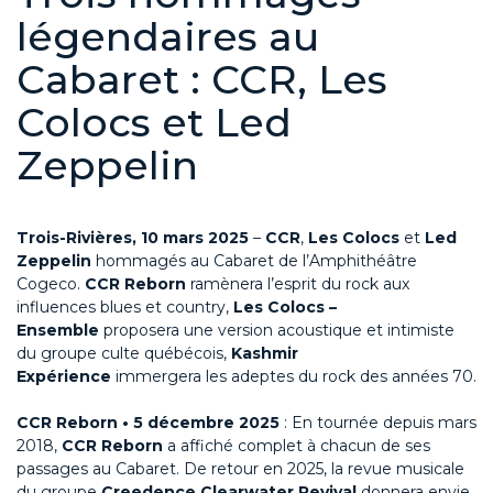
légendaires au
Cabaret : CCR, Les
Colocs et Led
Zeppelin
Trois-Rivières, 10 mars 2025
–
CCR
,
Les Colocs
et
Led
Zeppelin
hommagés au Cabaret de l’Amphithéâtre
Cogeco.
CCR Reborn
ramènera l’esprit du rock aux
influences blues et country,
Les Colocs –
Ensemble
proposera une version acoustique et intimiste
du groupe culte québécois,
Kashmir
Expérience
immergera les adeptes du rock des années 70.
CCR Reborn • 5 décembre 2025
: En tournée depuis mars
2018,
CCR Reborn
a affiché complet à chacun de ses
passages au Cabaret. De retour en 2025, la revue musicale
du groupe
Creedence Clearwater Revival
donnera envie