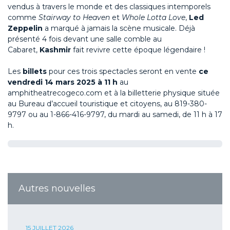
vendus à travers le monde et des classiques intemporels
comme
Stairway to Heaven
et
Whole Lotta Love
,
Led
Zeppelin
a marqué à jamais la scène musicale. Déjà
présenté 4 fois devant une salle comble au
Cabaret,
Kashmir
fait revivre cette époque légendaire !
Les
billets
pour ces trois spectacles seront en vente
ce
vendredi 14 mars 2025 à 11 h
au
amphitheatrecogeco.com et à la billetterie physique située
au Bureau d’accueil touristique et citoyens, au 819-380-
9797 ou au 1-866-416-9797, du mardi au samedi, de 11 h à 17
h.
Autres nouvelles
15 JUILLET 2026