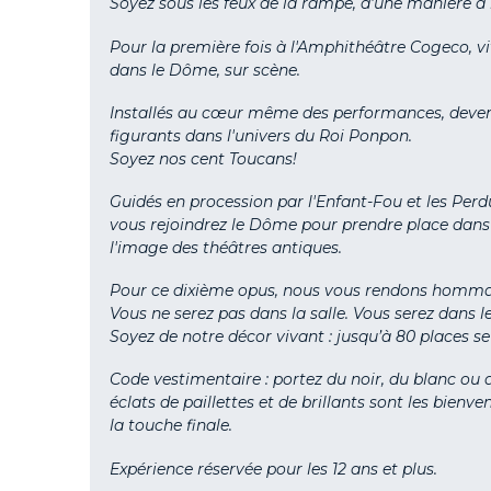
Soyez sous les feux de la rampe, d'une manière à la
Pour la première fois à l'Amphithéâtre
Cogeco
, 
dans le Dôme, sur scène.
Installés au cœur même des performances, devene
figurants dans l'univers du Roi
Ponpon
.
Soyez nos cent
Toucans!
Guidés en procession par l'Enfant-Fou et les Perd
vous rejoindrez le Dôme pour prendre place dans n
l'image des théâtres antiques.
Pour ce dixième opus, nous vous rendons hommag
Vous ne serez pas dans la salle. Vous serez dans 
Soyez de notre décor vivant : j
usqu’à
80 places s
Code vestimentaire : portez du noir, du blanc ou d
éclats de paillettes et de brillants sont les bien
la touche finale.
Expérience réservée pour les 12 ans et plus.