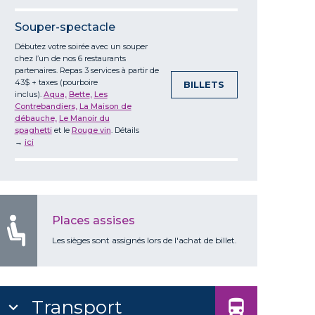
Souper-spectacle
Débutez votre soirée avec un souper
chez l’un de nos 6 restaurants
partenaires. Repas 3 services à partir de
43$ + taxes (pourboire
BILLETS
inclus).
Aqua,
Bette
,
Les
Contrebandiers,
La Maison de
débauche,
Le Manoir du
spaghetti
et
le
Rouge vin
. Détails
→
ici
Places assises
Les sièges sont assignés lors de l'achat de billet.
Transport