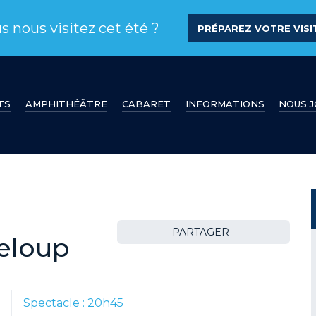
s nous visitez cet été ?
PRÉPAREZ VOTRE VISIT
TS
AMPHITHÉÂTRE
CABARET
INFORMATIONS
NOUS 
PARTAGER
eloup
0
Spectacle : 20h45