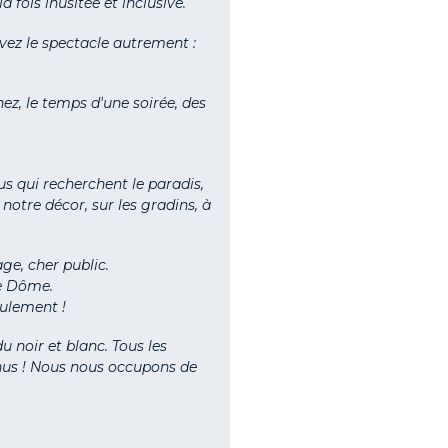
 fois inusitée et inclusive.
vivez le spectacle autrement :
z, le temps d'une soirée, des
us qui recherchent le paradis,
otre décor, sur les gradins, à
e, cher public.
le Dôme.
eulement !
u noir et blanc. Tous les
venus ! Nous nous occupons de