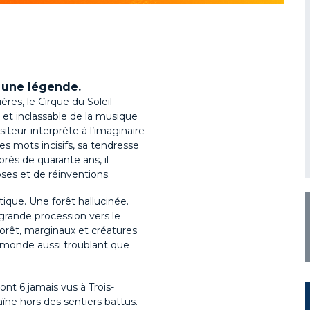
 une légende.
res, le Cirque du Soleil
e et inclassable de la musique
teur-interprète à l’imaginaire
es mots incisifs, sa tendresse
rès de quarante ans, il
ses et de réinventions.
ique. Une forêt hallucinée.
rande procession vers le
rêt, marginaux et créatures
n monde aussi troublant que
nt 6 jamais vus à Trois-
îne hors des sentiers battus.