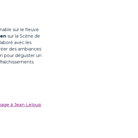
nable sur le fleuve
ien
sur la Scène de
llaboré avec les
 créer des ambiances
-en pour déguster un
afraîchissements
age à Jean Leloup