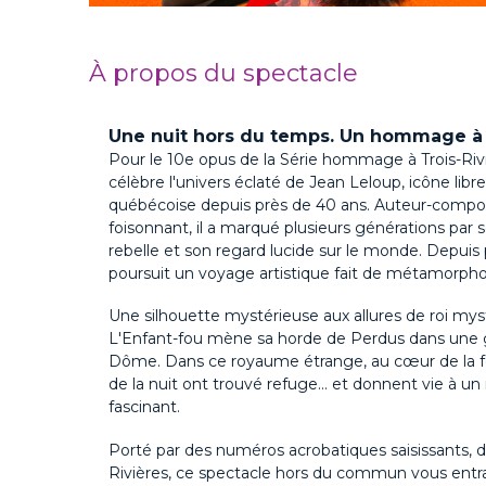
À propos du spectacle
Une nuit hors du temps. Un hommage à
Pour le 10e opus de la Série hommage à Trois-Riviè
célèbre l'univers éclaté de Jean Leloup, icône libr
québécoise depuis près de 40 ans. Auteur-composi
foisonnant, il a marqué plusieurs générations par s
rebelle et son regard
lucide
sur
le monde. Depuis p
poursuit un voyage artistique fait de métamorpho
Une silhouette mystérieuse aux allures de roi myst
L'Enfant-fou mène sa horde de Perdus dans une g
Dôme. Dans ce royaume étrange, au cœur de la fo
de la nuit ont trouvé refuge… et donnent vie à u
fascinant.
Porté par des numéros acrobatiques saisissants, do
Rivières, ce spectacle hors du commun vous entra