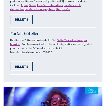
partenaires. Repas 3 services à partir de 43$ + taxes (pourboire
inclus).
Aqua
,
Bette
,
Les Contrebandiers
,
La Maison de
débauche
,
Le Manoir du spaghetti
,
Rouge Vin
BILLETS
Forfait hôtelier
Profitez de l'offre exclusive de l'Hôtel
Delta Trois-Rivières par
Marriott
. Surclassement selon disponibilité, stationnement gratuit
pour un véhicule. Offre selon disponibilité.
Numéro d’établissement : 034425
BILLETS