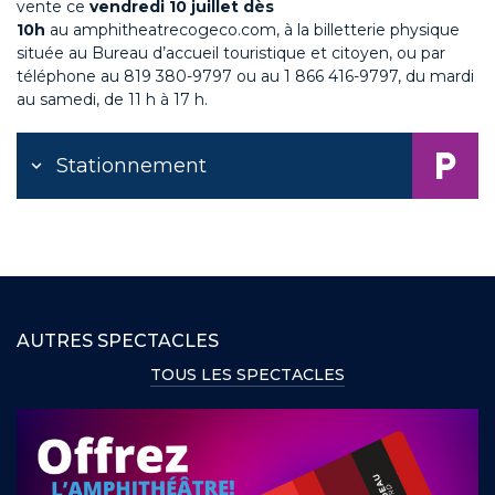
vente
ce
vendredi 10 juillet dès
10h
au
amphitheatrecogeco.com,
à la billetterie physique
située au Bureau d’accueil touristique et citoyen, ou par
téléphone au 819 380-9797 ou au 1 866 416-9797, du mardi
au samedi, de 11 h à 17 h.
Stationnement
AUTRES SPECTACLES
TOUS LES SPECTACLES