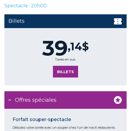
Spectacle : 20h00
Billets
39
,14$
Taxes en sus.
BILLETS
Offres spéciales
Forfait souper-spectacle
Débutez votre soirée avec un souper chez l’un de nos 6 restaurants