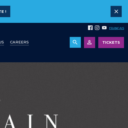
E !
FRANÇAIS
US
CAREERS
TICKETS