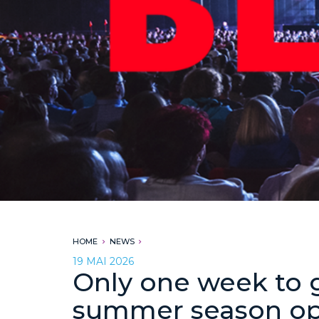
HOME
NEWS
19 MAI 2026
Only one week to 
summer season op