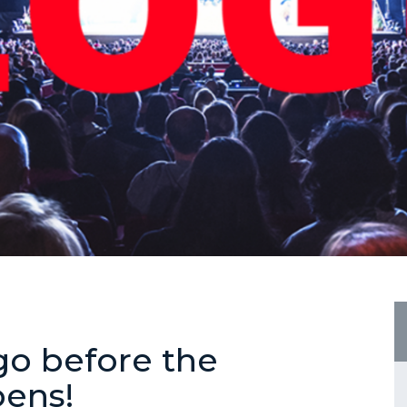
go before the
ens!