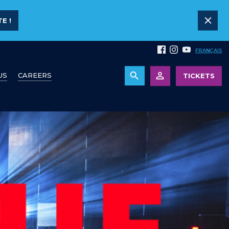
E !
FRANÇAIS
US
CAREERS
TICKETS