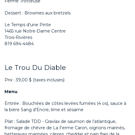
Ferme Trotteuse
Dessert : Brownies aux bretzels
Le Temps d’une Pinte
1465 rue Notre-Dame Centre
Trois-Rivières
819 694-4484
Le Trou Du Diable
Prix : 39,00 $ (taxes incluses)
Menu
Entrée : Bouchées de côtes levées fumées (4 os), sauce à
la bière Sang d’Encre, lime et sésame
Plat : Salade TDD - Gravlax de saumon de l’atlantique,
fromage de chèvre de La Ferme Caron, oignons marinés,
betteraves marinées, câpres, cheddar et pain frais de la