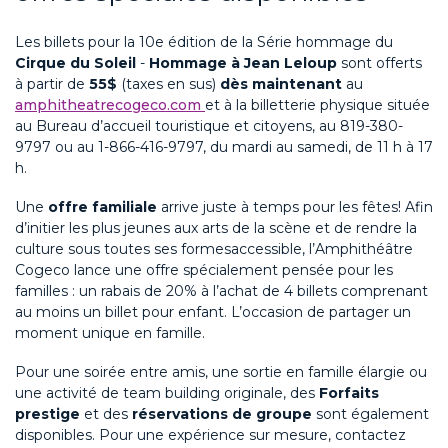
Les billets pour la
10e
édition
de la Série hommage du
Cirque du Soleil
-
Hommage à Jean Leloup
sont offerts
à partir de
55
$
(taxes en sus)
dès maintenant
au
amphitheatrecogeco.com
et à la billetterie physique située
au Bureau d’accueil touristique et citoyens, au 819-380-
9797 ou au 1-866-416-9797, du mardi au samedi, de 11 h à 17
h.
Une
offre familiale
arrive juste à temps pour les
fêtes
!
Afin
d’initier les plus jeunes aux arts de la scène et de rendre
la
culture sous toutes ses forme
s
accessible, l’Amphithéâtre
Cogeco
lance
une
offre
spécialement
pensée pour les
familles
:
un
rabais de 20% à l’achat de 4 billets
comprena
nt
au moins
un billet pour enfant. L’occasion de partager un
moment unique en famille.
Pour une soirée entre amis, une sortie en famille élargie ou
une activité
de
team
building
originale, des
F
orfaits
prestige
et des
réservations de groupe
sont également
disponibles. Pour une expérience sur mesure, contactez