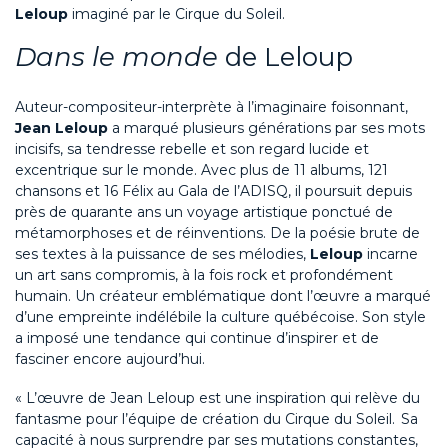
Leloup
imaginé par le
Cirque du Soleil
.
Dans le monde
de Leloup
Auteur-compositeur-interprète à l’imaginaire foisonnant,
Jean Leloup
a marqué plusieurs générations par ses mots
incisifs, sa tendresse rebelle et son regard
lucide
et
excentrique
sur le monde.
Avec plus de
11
albums,
121
chansons et
16
Félix au
Gala de l’ADISQ
, il poursuit depuis
près de quarante ans un voyage artistique
ponctué
de
métamorphoses et de réinventions. De la poésie brute de
ses textes à la puissance de ses mélodies,
Leloup
incarne
un art sans compromis, à la fois rock et profondément
humain. Un créateur
emblématique
dont l’œuvre
a marqué
d’une empreinte indélébile la culture québécoise
.
Son
style
a
impos
é une tendance
qui
continue d’inspirer et de
fasciner
encore aujourd’hui.
«
L’œuvre de Jean Leloup est une inspiration qui relève du
fantasme pour l’équipe de création du Cirque du Soleil. Sa
capacité à nous surprendre par ses mutations constantes,