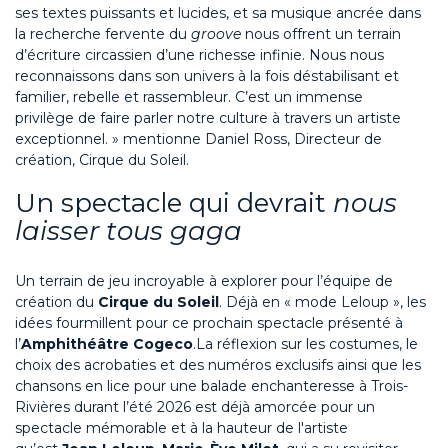
ses textes puissants et lucides, et sa musique ancrée dans
la recherche
fervente
du
groove
nous offrent un terrain
d’écriture circassien d’une richesse infinie. Nous nous
reconnaissons dans son univers à la fois déstabilisant et
familier, rebelle et rassembleur. C’est un immense
privilège
de faire parler notre culture à travers un artiste
exceptionnel.
»
mentionne
Daniel Ross, Directeur de
c
réation
,
Cirque du Soleil
.
Un spectacle qui devrait
nous
laisser tous gaga
Un terrain de jeu incroyable à explorer pour l’équipe de
création du
Cirque du Soleil
.
Déjà en
« mode
Leloup »
,
les
idées
fourmillent pour ce prochain spectacle présenté à
l’
Amphithéâtre
Co
geco
.
La réflexion
sur l
es costumes, le
choix des acrobaties
et des numéros exclusifs
ainsi
que
les
chansons
en lice
pour une
balade enchanteresse
à Trois-
Rivières durant l’é
té 2026
est déjà amorcée
pour un
spectacle mémorable et à la hauteur de l'art
iste