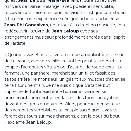
qu’est
Jean Leloup
.
Marie-Ève
Milot
, qui a su revisiter
l’univers de Daniel Bélanger avec poésie et sensibilité,
récidivera à la mise en scène. Sa vision artistique contribuera
à façonner une expérience scénique riche et audacieuse.
Jean-Phi Goncalves
, de retour à la direction musicale, fera
redécouvrir l’œuvre de
Jean Leloup
avec ses
arrangements musicaux profondément ancré
s
dans l’esprit
de l’artiste.
« Quand j'avais 8 ans, j’ai vu un cirque ambulant dans le sud
de la France, avec de vieilles roulottes peinturlurées et un
couple d’acrobates vêtus d’or, d’azur et de rouge corail. La
femme, une panthère, marchait sur un fil et faisait des
saltos arrière ; le monsieur, un géant aux muscles d’acier, se
tenait sur une main. Je me suis dit que c’était le but
suprême de toute existence humaine : vivre en se
promenant librement et en faisant des tours incroyables
devant des gens émerveillés. Alors, pour moi penser que
des acrobates semblables au couple sacré que j'avais vu
feront des tours sur mes chansons, c'est le bout du bout.
»
exclame
Jean Leloup.