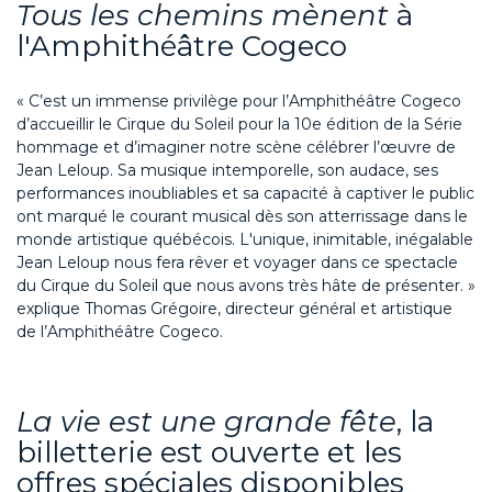
Tous les chemins mènent
à
l'Amphithéâtre
Cogeco
« C’est un immense privilège pour l’Amphithéâtre
Cogeco
d’accueillir le Cirque du Soleil pour la 10e édition de la Série
hommage et d’imaginer notre scène célébrer l’œuvre de
Jean Leloup. Sa
musique
intemporelle, son audace, ses
performances
inoubli
ables
et
sa capacité à captiver le public
ont marqué
le courant musical dès son atterrissage dans le
monde
artistique québécois
.
L
'
unique
,
inimitable
, inégalable
Jean Leloup nous fera rêver et voyager
dans ce spectacle
du Cirque du Soleil que nous avons très hâte de présenter.
»
explique Thomas Grégoire, directeur général et artistique
de l’Amphithéâtre
Cogeco
.
La vie est une grande fête
,
la
billetterie
est ouverte
et
les
offres spéciales
disponibles