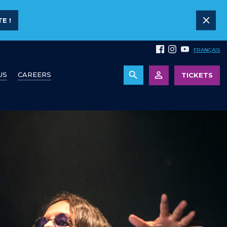
E !
FRANÇAIS
US
CAREERS
TICKETS