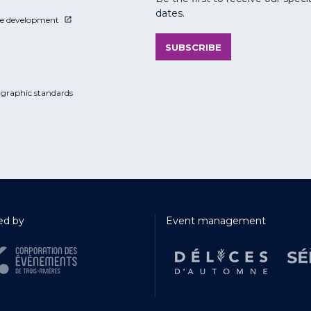
dates.
le development
SUBSCRIBE
 graphic standards
d by
Event management