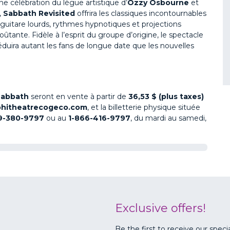
ne célébration du lègue artistique d’
Ozzy Osbourne
et
,
Sabbath Revisited
offrira les classiques incontournables
e guitare lourds, rythmes hypnotiques et projections
tante. Fidèle à l’esprit du groupe d’origine, le spectacle
duira autant les fans de longue date que les nouvelles
Sabbath
seront en vente à partir de
36,53 $ (plus taxes)
hitheatrecogeco.com
, et la billetterie physique située
9-380-9797
ou au
1-866-416-9797
, du mardi au samedi,
Exclusive offers!
Be the first to receive our speci