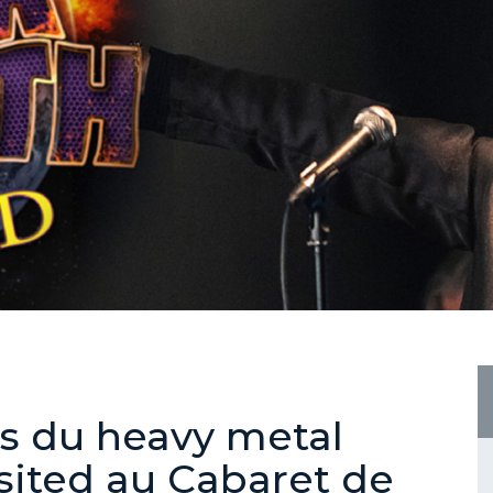
es du heavy metal
sited au Cabaret de