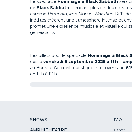
Le spectacle
Hommage à Black Sabbath
sera u
de
Black Sabbath
. Pendant plus de deux heures
comme
Paranoid
,
Iron Man
et
War Pigs
. Riffs d
inédites créeront une atmosphère intense et envoû
promet une expérience musicale et visuelle qui sé
générations.
Les billets pour le spectacle
Hommage à Black 
dès le
vendredi 5 septembre 2025 à 11 h
à
amp
au Bureau d’accueil touristique et citoyens, au
81
de 11 h à 17 h.
SHOWS
FAQ
AMPHITHEATRE
Career