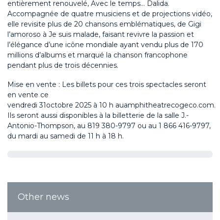
entièrement renouvelé,
Avec le temps… Dalida
.
Accompagnée de quatre musiciens
et de projections vidéo
,
elle revisite plus de 20 chansons emblématiques, de
Gigi
l’amoroso à Je suis malade
, faisant revivre la passion et
l’élégance d’une icône mondiale ayant vendu plus de 170
millions d’albums et marqué la chanson francophone
pendant plus de trois décennies.
Mise en vente
: Les
billets
pour ces
trois
spectacles seront
en vente
ce
vendredi
31
octobre
202
5
à
1
0
h
au
amphitheatrecogeco.com
.
Ils seront aussi disponibles à la billetterie de la salle J.-
Antonio-Thompson, au 819 380-9797 ou au 1 866 416-9797,
du mardi au samedi de 11 h à 18 h.
Other news