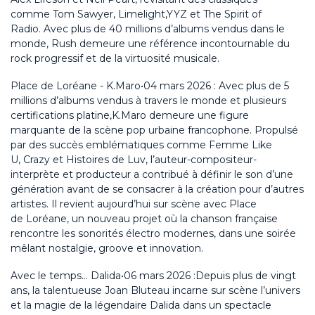
comme
Tom Sawyer
,
Limelight
,
YYZ
et
The Spirit of
Radio.
Avec plus de 40 millions d’albums vendus dans le
monde, Rush demeure une référence incontournable du
rock progressif et de la virtuosité musicale.
Place de
Loréane
-
K.Maro
•
04 mars
202
6
:
Avec plus de 5
millions d’albums vendus à travers le monde et plusieurs
certifications platine,
K.Maro
demeure une figure
marquante de la scène pop urbaine francophone. Propulsé
par des succès emblématiques comme
Femme Like
U,
Crazy
et Histoires de
Luv
, l’auteur-compositeur-
interprète et producteur a contribué à définir le son d’une
génération avant de se consacrer à la création pour d’autres
artistes. Il revient aujourd’hui sur scène avec
Place
de
Loréane
, un nouveau projet où la chanson française
rencontre les sonorités électro modernes, dans une soirée
mêlant nostalgie, groove et innovation.
Avec le temps... Dalida
•
0
6
mars
202
6
:
Depuis plus de vingt
ans, la talentueuse Joan Bluteau
incarne sur scène l’univers
et la magie de
la légendaire Dalida dans un spectacle