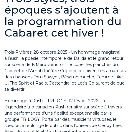
époques s’ajoutent à
la programmation du
Cabaret cet hiver !
Trois-Rivières,
28
octobre
202
5
-
Un hommage magistral
à
Rush
, la poésie intemporelle de
Dalida
et le grand retour
sur scène de
K.Maro
viendront occuper les planches du
Cabaret de l’Amphithéâtre
Cogeco
cet hiver. Les amateurs
des chansons
Tom Sawyer,
Bésame
mucho
, Femme Like
U, The Spirit of Radio, J’attendrai et
Let’s
Go
auront de quoi
se divertir.
Hommage à Rush
– TRILOGY
•
1
2
février 2026
:
Le
légendaire trio canadien
Rush
renaîtra sur scène à travers
une performance d’une fidélité exceptionnelle
par le
groupe
T
RILOGY
. Porté par des musiciens virtuoses, le
spectacle replonge le public dans l’univers de
Geddy
Lee,
Alex
Lifeson
et Neil
Peart
, revisitant des classiques