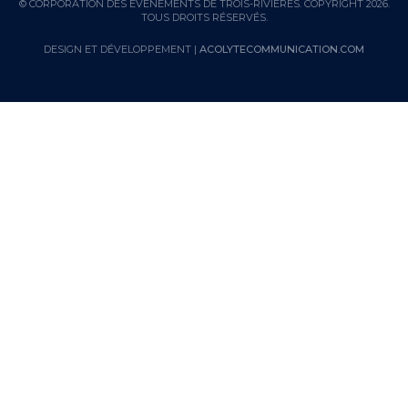
© CORPORATION DES ÉVÈNEMENTS DE TROIS-RIVIÈRES. COPYRIGHT 2026.
TOUS DROITS RÉSERVÉS.
DESIGN ET DÉVELOPPEMENT |
ACOLYTECOMMUNICATION.COM