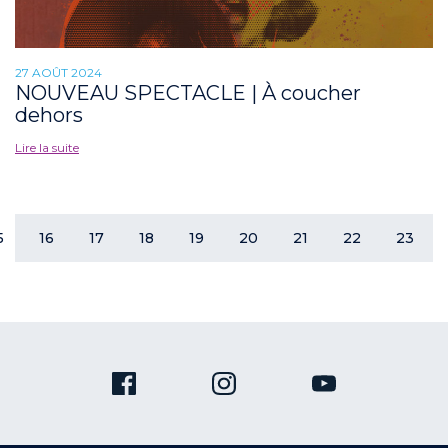
27 AOÛT 2024
NOUVEAU SPECTACLE | À coucher
dehors
Lire la suite
5
16
17
18
19
20
21
22
23