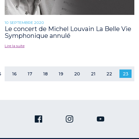
10 SEPTEMBRE 2020
Le concert de Michel Louvain La Belle Vie
Symphonique annulé
Lire la suite
5
16
17
18
19
20
21
22
23