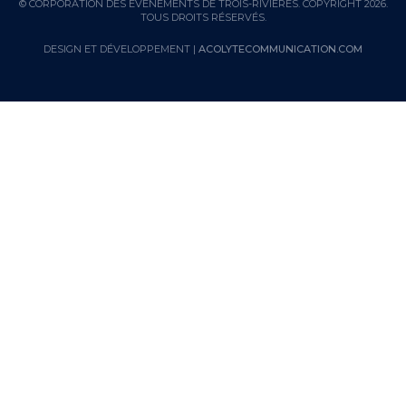
© CORPORATION DES ÉVÈNEMENTS DE TROIS-RIVIÈRES. COPYRIGHT 2026.
TOUS DROITS RÉSERVÉS.
DESIGN ET DÉVELOPPEMENT |
ACOLYTECOMMUNICATION.COM