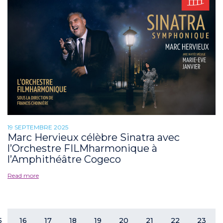
19 SEPTEMBRE 2025
Marc Hervieux célèbre Sinatra avec
l’Orchestre FILMharmonique à
l’Amphithéâtre Cogeco
Read more
5
16
17
18
19
20
21
22
23